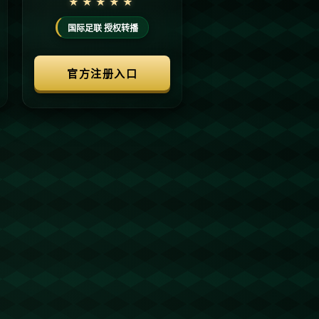
3惜败福建，庄雨珊担重任.
-08
点击：
败福建**。这场比赛备受关注，不仅因为两队的实力接近，还因
轻选手庄雨珊也在比赛中承担起重要责任**。这场比赛让球迷