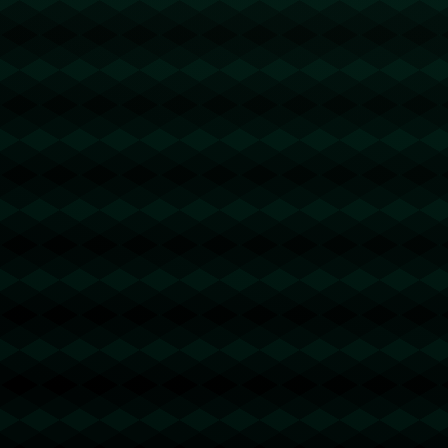
### **
年轻球员的
一名有潜力
一个典型回
的表现不仅
### **
相比江苏女
利用江苏女
尤其在比赛
队协作的优
### **
这场**1
代的球员也
发展。
从长远来看