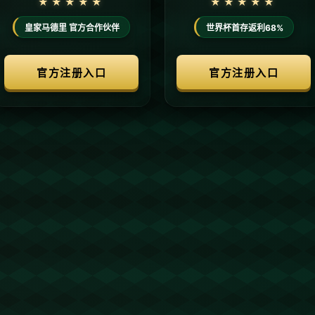
心
张常宁轮休，龚翔宇带队，江苏女排1-
作者：mk体育
发布时间：2026-08
休，龚翔宇带队，江苏女排1-3惜败福建，庄雨珊担重任**
排超联赛中，江苏女排与福建女排的一场激烈对决中，江苏队以**1-3惜
阵容调整让比赛充满悬念。**张常宁轮休，龚翔宇作为队长带队作战，年
队在新老交替时期的潜力与挑战，也为未来的策略调整提供了更多启示。
阵容调整：张常宁轮休，龚翔宇独挑大梁**