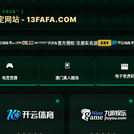
网站首页
关于我们