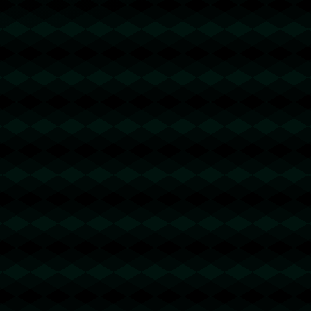
挖掘出来，这才是他们重回巅峰的关键所在。