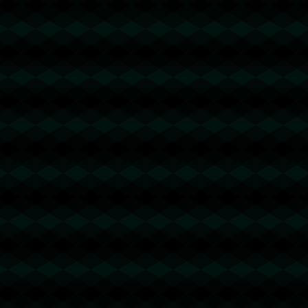
面。关键在于，江苏队能否在未来的比赛中克服短板，将自身的潜力完全