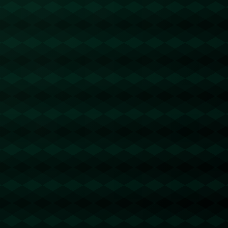
卓绝的训练态度**。一边是漫天飞雪、冰冷刺骨的训练环境，
次在自由式滑雪大跳台世界杯的赛场上，她以一记完美的后空