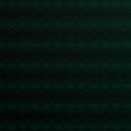
四，勇士第五湖人太阳排名下跌​.
曼城VS皇马：优缺点都很明显的双方，会
不会平局就是最好结果？.
NBA：快船队客场116-113逆转鹈鹕队 取
三连胜.
站在这里真的很不容易，张志磊已经42岁
了，机会或许更适合年轻人.
FIFA卡塔爾世界杯報告：歷屆最多172進
球、C羅首位連5屆進球球員、梅西26次比
賽出場歷史第一人.
刘梦婷自幼
联系我们
一边是持之