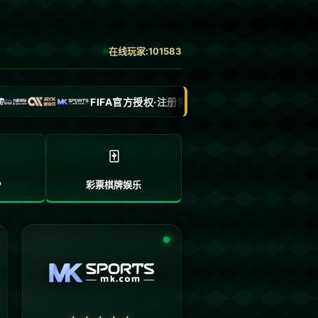
企业邮箱：admin@5dqs.com
产品中心
新闻中心
联系方式