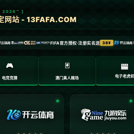
网站首页
关于我们