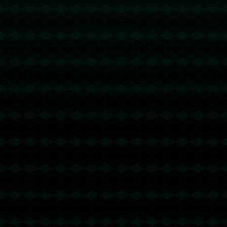
### **案例分析：管理风格的对比**
#### *1. 瓜迪奥拉管理团队的“软硬结合”*
与滕哈格不同，瓜迪奥拉在曼城的执教风格被认为更加“柔性”，即便
面对球星离队（如斯特林和德布劳内短期伤停），他依然能够通过沟
通和灵活的战术调整维持球队的竞争力。**这展现了领导者如何平衡
纪律与灵活性。这是否正是滕哈格所缺乏的呢？**
#### *2. 曼联历史上的主帅更替对比*
在弗格森爵士之后，曼联的主帅换了一波又一波，从莫耶斯到穆里尼
奥，再到索尔斯克亚，每一任教头似乎都在球员关系管理上寸步难
行。滕哈格在接手后并未明显改进这种现状，同样受到外界质疑。*难
道这真如C罗所言，是曼联内部的问题导致了滕哈格的失败？*
---
### **摩根为何再度出击？**
这次摩根公开提及滕哈格的困境，显然是再度倚靠与C罗的关系捍卫
其观点。这其中不仅是对曼联现有问题的深入批评，也是对滕哈格方
法论的一种间接审视。摩根始终强调，C罗的采访并非个人博眼球，