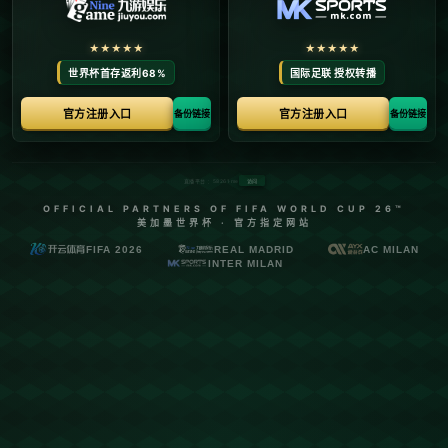
在NBA這場充滿激情與競爭的賽季中，每場比賽都隱藏著無數故事與
亮點。**華盛頓27分17籃板的掠奪表現**與**亞歷山大單場豪取35分
的全面發揮**，成為昨日比賽的最大看點。然而，由於盧卡·東契奇的
缺陣，這場對戰更添懸念，最終獨行俠依然憑藉全員發揮力克雷霆，
成功終止對手的三連勝勢頭。
---
### **華盛頓全面爆發：撐起獨行俠內線天與地**
在東契奇因傷缺陣之下，獨行俠內外線的進攻壓力變得尤為明顯。然
而，**全隊的大前鋒華盛頓卻扛起了重任**，用27分和17籃板的耀眼
數據证明，他完全有能力帶領球隊渡過困境。**尤其在比賽的關鍵時
刻，華盛頓多次籃下強攻得手並貢獻關鍵防守**，有效遏制雷霆最後
一節的反撲。
案例來看，華盛頓的籃板能力在本場中無疑是不可忽視的制胜關鍵。
他在防守端的11個籃板，有效限制了雷霆的二次進攻機會。同時，他
在進攻端拿下5個進攻籃板，不僅延續了球隊的進攻節奏，甚至幫助
球隊拉開比分。如此高效的表現，讓球迷們重新見證這位球員在沒有
東契奇的情況下如何肩負「核心」責任。
---