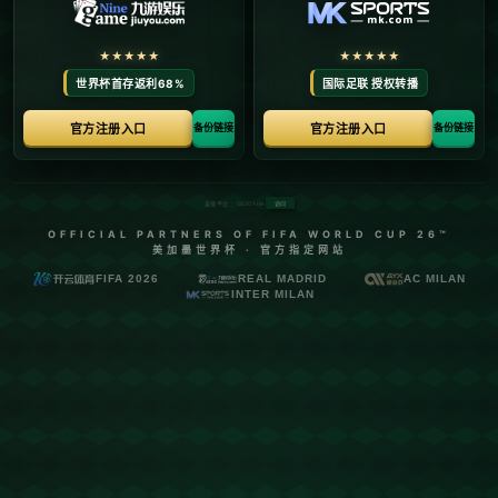
日，迈阿密热火队在对阵费城76人队的比赛中，依靠希罗和巴特勒等
球员的出色表现，以一场酣畅淋漓的胜利送给76人一场尴尬的7连
败。这场比赛不仅反映出热火队的强大实力，也揭示了76人目前面临
的困境。
**关键时刻，希罗大放异彩**
在这场比赛中，泰勒·希罗**以30分、3次助攻和7个篮板**的全能表
现，成为了热火队获胜的关键因素。希罗是一名年轻有为的球员，他
在场上的灵活和敏锐使他能够在关键时刻站出来。希罗在这场比赛
中，不仅在进攻端贡献卓著，同时他的防守也颇具亮点，有效地限制
了对手的得分。正因为**希罗的出色发挥**，热火队才能够在比赛中
保持持续的优势。