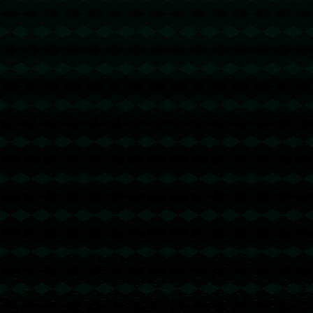
人能力已不足以确保比赛的胜利。在这场比赛中，希罗的成功不仅源
于个人表现，还取决于球队整体战术的支持。而巴特勒在关键时刻的
表现，虽有亮点却因队友配合不佳而显得“空砍”。这说明，**团队协
作与战术执行，才是比赛胜负的决定性因素**。
综上所述，热火队凭借团队的默契和战术的执行，向76人展示了他们
不可小觑的实力。而对于76人而言，正视内部存在的问题并逐步改
善，才是他们重返胜利轨道的关键所在。