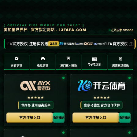
首页
>
新闻中心
新闻中心
公司新闻
行业动态
新闻中心
希罗30+3+7巴特勒空砍19+10 热火送76人7连败.
作者：mk体育
发布时间：2026-08-07
点击：
**激烈对抗，热火终结76人7连败**
在NBA的世界里，每一场比赛都充满了悬念和激动人心的时刻。近