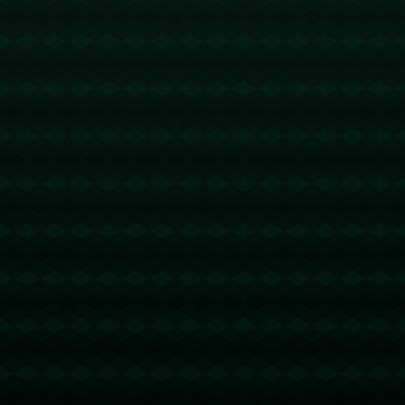
### **创新驱动：技术研发与设计为核心竞争力**
在户外运动装备领域，技术创新是品牌发展的生命线。近年来，探路
者持续加码技术研发，积极推出*高性能户外装备*。例如，其自主研
发的防水透湿技术TIEF PRO、抗寒保暖材料AT BREATHE等，不仅
大幅提升了产品性能，还树立了品牌的技术壁垒。