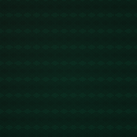
近年来，随着人们健康意识的提高和对自然生活方式的追求，*户外运
动*热度持续攀升。无论是徒步、露营，还是登山、跑步，都吸引着无
数人投入广袤的户外天地。这一趋势也催生了户外运动装备市场的飞
速发展。然而，在行业竞争日益激烈的环境下，品牌如何迅速占领市
场？作为中国户外装备行业的领导者之一，**探路者**正通过精准的
策略和创新的发展模式实现快速增长。
### **顺势而为：抓住户外运动消费升级趋势**
近年来，消费者需求的不断升级让户外行业迎来了新的机遇。根据一
份市场报告显示，预计2025年，*中国户外运动市场*规模将突破600
亿元。消费者越来越关注功能性、舒适性和环保概念的产品，这也促
使行业内品牌不断革新。