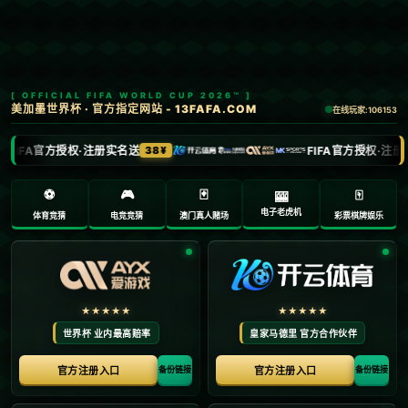
首页
>
新闻中心
新闻中心
公司新闻
行业动态
新闻中心
户外运动持续升温 探路者如何快速抢占市场？.
作者：mk体育
发布时间：2026-08-08
点击：
**户外运动持续升温，探路者如何快速抢占市场？**