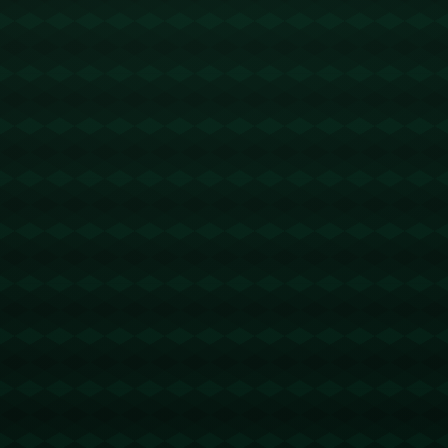
**探路者**深刻把握市场脉搏，积极调整策略。一方面，品牌通过深
挖市场需求，完善中高端产品线，满足专业户外玩家对性能装备的高
要求；另一方面，也推出了风格多样、价格亲民的入门款产品，迅速
抢占大众市场的空白地带。这种灵活的市场定位让探路者在竞争中占
据有利位置。
---