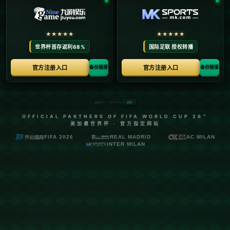
这一天，NBA洛杉矶湖人队与风靡全球的动漫《海贼王》开启了一场
史无前例的跨界合作——**"联名之夜"！** 草帽海贼团全员将以湖人
主题形象亮相，为这个经典动漫与经典球队的强强联手注入全新的意
义。
### **IP联动经典案例：湖人与《海贼王》跨界出击**
近年来，IP联动已成为跨界营销的新潮流，而此次湖人队和《海贼
王》的合作无疑将成为经典案例之一。一方面，作为全球最具影响力
的NBA球队之一，湖人队有着深厚的篮球文化底蕴，以及无数忠实的
粉丝基础；另一方面，《海贼王》自诞生以来俘获了亿万粉丝，用丰
富的世界观和草帽团的冒险精神成为动漫界无人能敌的标杆。
*当“篮球精神”遇上“海上冒险”，当紫金军团与草帽海贼交汇，一种新
的化学反应正在蔓延到全球舞台。*
据悉，这次联名之夜的设计别出心裁：路飞身披紫金战袍，手握篮球
依然充满冒险的激情；索隆背负佩剑，却在湖人的主场化身守护篮板
的坚定射手；娜美、山治等人也都以湖人特色元素重新塑造，展现草
帽团独具魅力的一面。这样的美术概念设计，不仅让粉丝惊艳，也让
篮球迷大呼过瘾。