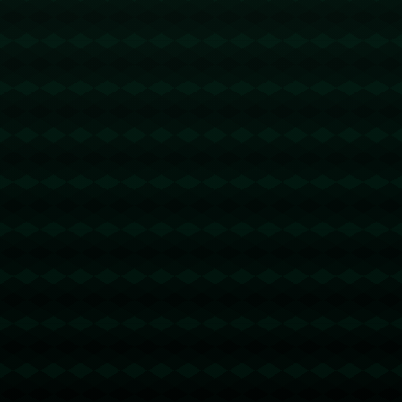
- 湖人队作为篮球场上的翘楚，他们的成功来源于**团队协作**与**永
不言弃的竞技精神**。从科比·布莱恩特的曼巴精神到勒布朗·詹姆斯
的全能表现，每一位湖人球星都是不畏艰险、不懈奋斗的象征。
- 而《海贼王》中的草帽团同样以团队为核心，每名船员都凭借各自
的能力与主人公路飞共同面对种种艰难险阻。他们为实现一个共同目
标而拼搏，正如一支完美无间的篮球队。
这个成功案例证明了，**当两个截然不同的文化符号找到精神共鸣点
时，跨界合作的价值瞬间爆发。**