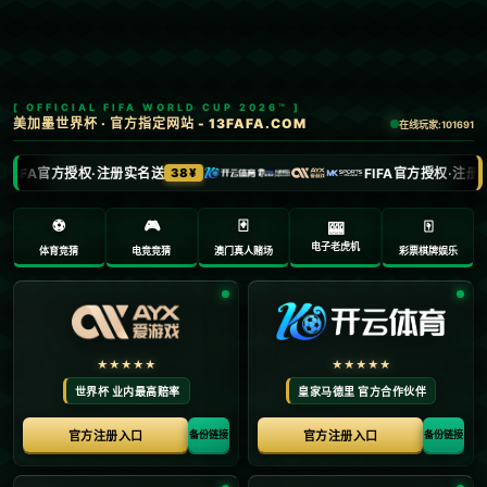
首页
>
新闻中心
新闻中心
公司新闻
行业动态
新闻中心
湖人海贼王3月1日举行联名之夜，草帽团全员以湖人主题形
象亮相.
作者：mk体育
发布时间：2026-08-06
点击：
**湖人海贼王联名之夜开启，草帽团全员化身“紫金传奇”魅力亮相**
在动漫迷和体育迷眼中，2023年3月1日注定是个值得铭记的日子。