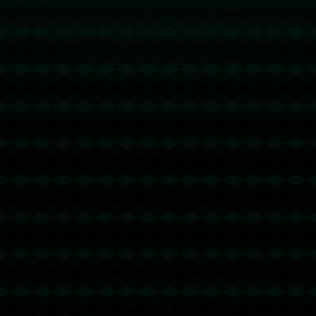
持。一些地方足协纷纷建立青训中心，为中国女足提供了充足的人才
储备。此外，随着越来越多的中国年轻球员走向职业化发展，她们有
更多机会见证高水平对抗，提高自己的竞技能力。
### **总结：平衡年轻与经验，铸就女足未来**
中国女足在“年轻化”道路上迈出的步伐，不仅彰显出清晰的发展方
向，也为球队长远目标指明了道路。**在注重年轻球员培养的同时平
衡经验老将的作用，中国女足这艘“青春战舰”正在稳步驶向国际舞台
的高光时刻。**