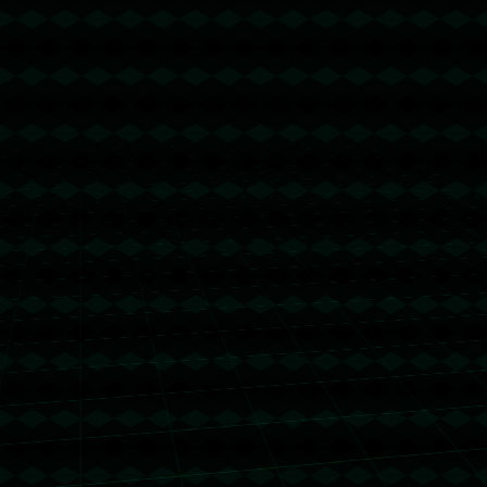
护措施。
我们还可以借鉴其他国家的成功案例。例如，美国在举重项目中引入
高科技手段，*利用智能安全设备检测运动员实时状态*，确保在出现
异常时能立即作出反应。这样的案例为其他国家提供了良好的借鉴意
义。
**总结与展望**
这次印度举重冠军的意外让人感到惋惜，但更应该引起我们对运动安
全的深入思考。举重这样一项既挑战极限又藏有风险的运动，需要我
们在追求成绩的同时，**更加关注安全问题**。未来，只有在安全与
体育技能双管齐下的基础上，才能使运动员能够在实现运动梦想的同
时，规避不必要的悲剧。
上一篇:
香港挑战杯壁球赛 李月珊夺亚军.
下一篇:
拉塞尔正式申请买断加盟快船，已接受球队体检，恭喜哈登夺
冠稳了.
联系电话：025-5242394 公司地址:安徽省芜湖市无为县泉塘镇
Copyright 2024
MK体育-MK体育亚洲官方网站-MK SPORTS
All Rights by
mk体