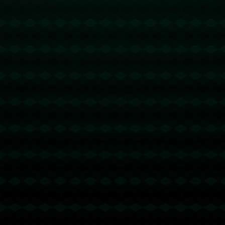
**反思：举重运动的未来与安全**
这种悲剧的发生，迫使我们重新审视举重运动的安全性。事实上，不
仅是举重，所有的高强度运动都需要重新思考其安全体系的设置。运
动员的健康与安全永远是第一位的，为了避免悲剧重演，各国体育协
会和相关机构需要加强风险评估与管理，与技术发展同步升级安全防